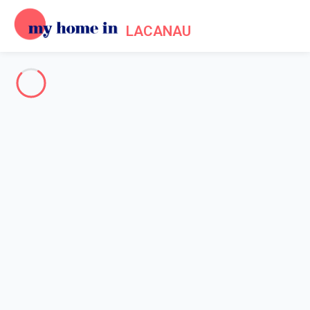
LACANAU
Tout Lacanau
-
Votre recherche
RECHERCHER
Vos filtres
Appliquer
Arrivée