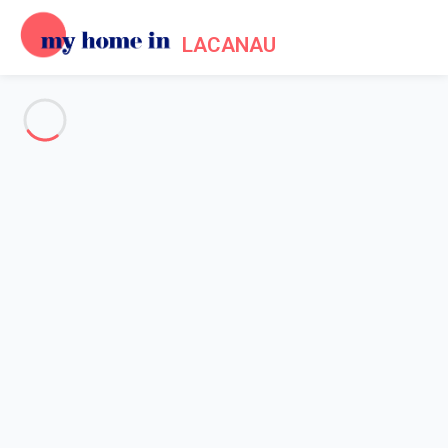
LACANAU
Politique de cookies
Accueil
Politique des Cookies
Cette page a pour objectif de vous informer quant à l'usage des
informations collectées lors de votre navigation, encore
appelée "politique des cookies". N'hésitez pas à nous solliciter
si vous ne trouvez pas dans les explications qui vous sont
données ci-après la réponse à vos questions.
Qu’est-ce qu’un cookie ?