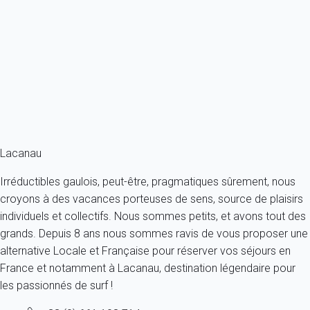
Agréable appartement à la décoration soignée.
France - Gironde - Lacanau
4 personnes - 2 chambres - 1 salle de bain
À partir de
175€
/nuit
Ref : 42820
Fermer
Lacanau
Irréductibles gaulois, peut-être, pragmatiques sûrement, nous
croyons à des vacances porteuses de sens, source de plaisirs
individuels et collectifs. Nous sommes petits, et avons tout des
grands. Depuis 8 ans nous sommes ravis de vous proposer une
alternative Locale et Française pour réserver vos séjours en
France et notamment à Lacanau, destination légendaire pour
les passionnés de surf !