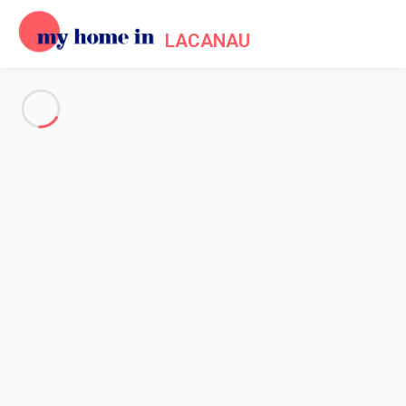
LACANAU
Voir toutes les photos
Aperçu
Description
Carte
Tarifs et disponibilités
Avis (6)
Accueil
Location appartement Lacanau
Appartement 1 chambre Lacanau
Appartement 1 chambre
Lacanau