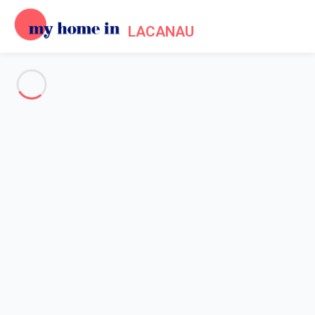
LACANAU
Voir toutes les photos
Aperçu
Description
Carte
Tarifs et disponibilités
Avis (10)
Accueil
Location appartement Hourtin
Appartement 2 chambres Hourtin
Appartement 2 chambres
Hourtin