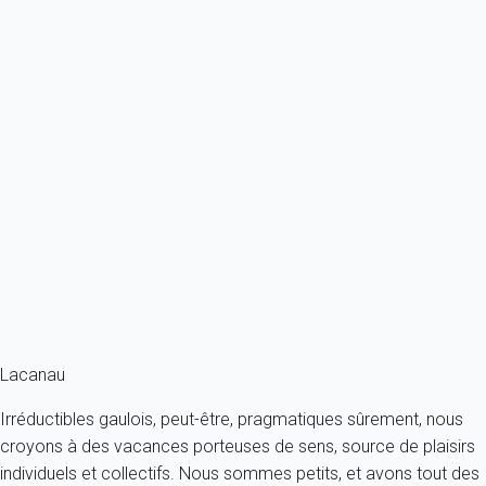
Previous
Next
Classique
Appartement 1 chambre Lacanau
France - Gironde - Lacanau
4 personnes - 1 chambre - 1 salle de bain
À partir de
134€
/nuit
Ref : 12692
Fermer
Lacanau
Irréductibles gaulois, peut-être, pragmatiques sûrement, nous
croyons à des vacances porteuses de sens, source de plaisirs
individuels et collectifs. Nous sommes petits, et avons tout des